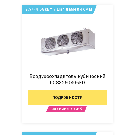
2,54-4,58кВт / шаг ламели 6мм
Воздухоохладитель кубический
RCS3250406ED
ПОДРОБНОСТИ
наличие в Спб