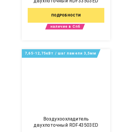
двухпоточный RDF33503ED
ПОДРОБНОСТИ
наличие в Спб
7,65-12,75кВт / шаг ламели 3,5мм
Воздухоохладитель
двухпоточный RDF43503ED