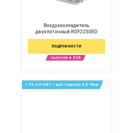
Воздухоохладитель
двухпоточный RDF2250ED
ПОДРОБНОСТИ
наличие в Спб
1,78-4,57кВт / шаг ламели 4,5-9мм