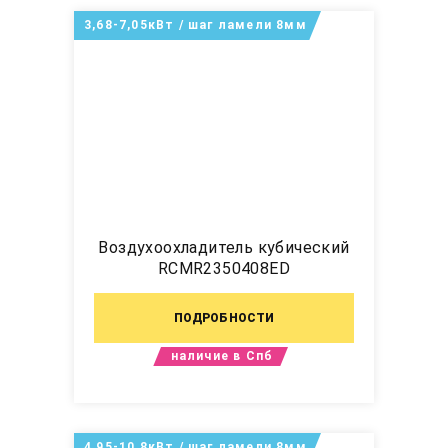
3,68-7,05кВт / шаг ламели 8мм
Воздухоохладитель кубический
RCMR2350408ED
ПОДРОБНОСТИ
наличие в Спб
4,95-10,8кВт / шаг ламели 8мм