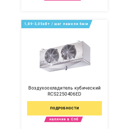
1,89-3,05кВт / шаг ламели 6мм
Воздухоохладитель кубический
RCS2250406ED
ПОДРОБНОСТИ
наличие в Спб