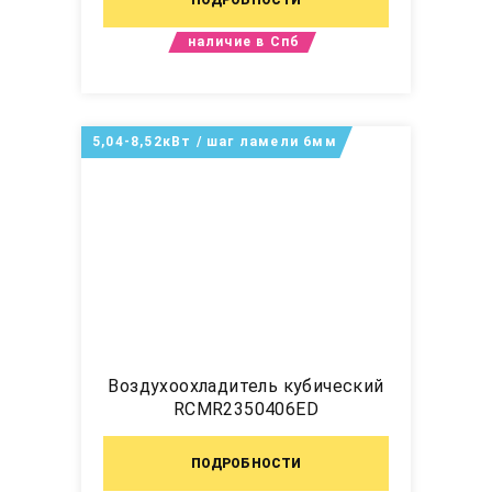
наличие в Спб
5,04-8,52кВт / шаг ламели 6мм
Воздухоохладитель кубический
RCMR2350406ED
ПОДРОБНОСТИ