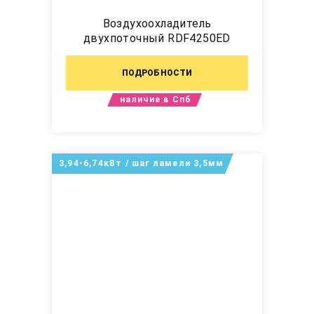
Воздухоохладитель
двухпоточный RDF4250ED
ПОДРОБНОСТИ
наличие в Спб
3,94-6,74кВт / шаг ламели 3,5мм