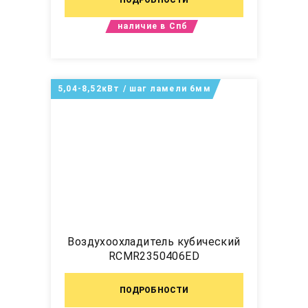
наличие в Спб
5,04-8,52кВт / шаг ламели 6мм
Воздухоохладитель кубический
RCMR2350406ED
ПОДРОБНОСТИ