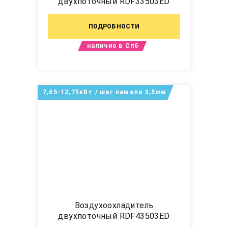
двухпоточный RDF33503ED
ПОДРОБНОСТИ
наличие в Спб
7,65-12,75кВт / шаг ламели 3,5мм
Воздухоохладитель
двухпоточный RDF43503ED