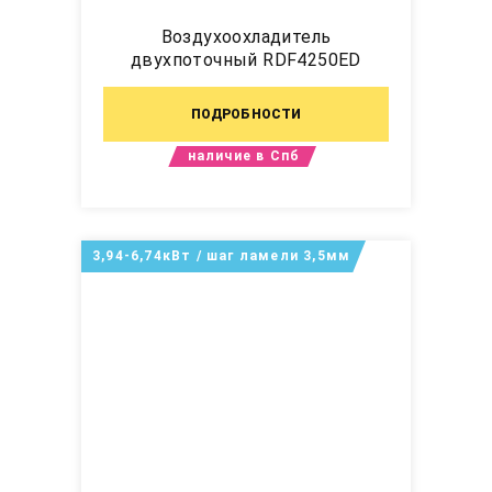
Воздухоохладитель
двухпоточный RDF4250ED
ПОДРОБНОСТИ
наличие в Спб
3,94-6,74кВт / шаг ламели 3,5мм