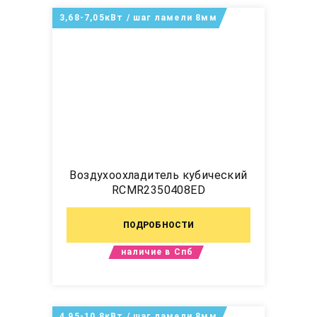
3,68-7,05кВт / шаг ламели 8мм
Воздухоохладитель кубический
RCMR2350408ED
ПОДРОБНОСТИ
наличие в Спб
4,95-10,8кВт / шаг ламели 8мм