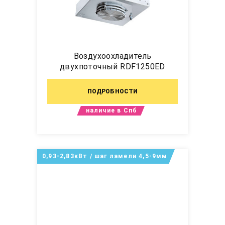
Воздухоохладитель
двухпоточный RDF1250ED
ПОДРОБНОСТИ
наличие в Спб
0,93-2,83кВт / шаг ламели 4,5-9мм