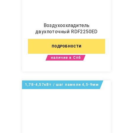
Воздухоохладитель
двухпоточный RDF2250ED
ПОДРОБНОСТИ
наличие в Спб
1,78-4,57кВт / шаг ламели 4,5-9мм