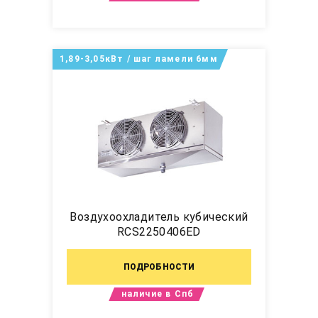
1,89-3,05кВт / шаг ламели 6мм
Воздухоохладитель кубический
RCS2250406ED
ПОДРОБНОСТИ
наличие в Спб