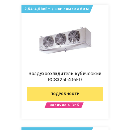
2,54-4,58кВт / шаг ламели 6мм
Воздухоохладитель кубический
RCS3250406ED
ПОДРОБНОСТИ
наличие в Спб