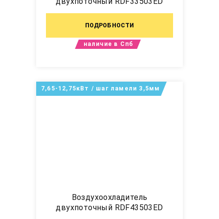
двухпоточный RDF33503ED
ПОДРОБНОСТИ
наличие в Спб
7,65-12,75кВт / шаг ламели 3,5мм
Воздухоохладитель
двухпоточный RDF43503ED