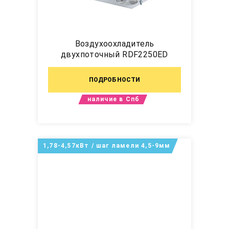
Воздухоохладитель
двухпоточный RDF2250ED
ПОДРОБНОСТИ
наличие в Спб
1,78-4,57кВт / шаг ламели 4,5-9мм