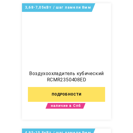
3,68-7,05кВт / шаг ламели 8мм
Воздухоохладитель кубический
RCMR2350408ED
ПОДРОБНОСТИ
наличие в Спб
4,95-10,8кВт / шаг ламели 8мм