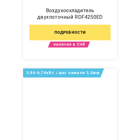
Воздухоохладитель
двухпоточный RDF4250ED
ПОДРОБНОСТИ
наличие в Спб
3,94-6,74кВт / шаг ламели 3,5мм