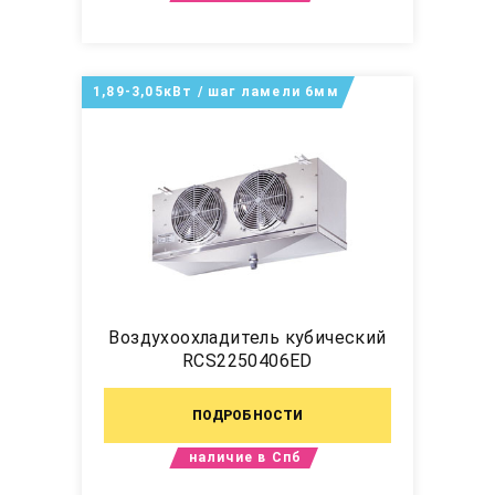
1,89-3,05кВт / шаг ламели 6мм
Воздухоохладитель кубический
RCS2250406ED
ПОДРОБНОСТИ
наличие в Спб