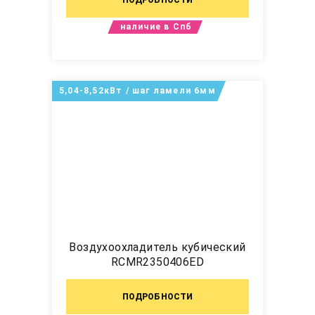
наличие в Спб
5,04-8,52кВт / шаг ламели 6мм
Воздухоохладитель кубический
RCMR2350406ED
ПОДРОБНОСТИ