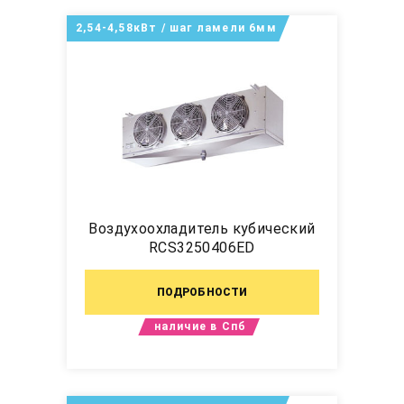
2,54-4,58кВт / шаг ламели 6мм
Воздухоохладитель кубический
RCS3250406ED
ПОДРОБНОСТИ
наличие в Спб