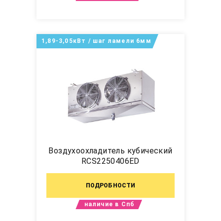
1,89-3,05кВт / шаг ламели 6мм
Воздухоохладитель кубический
RCS2250406ED
ПОДРОБНОСТИ
наличие в Спб