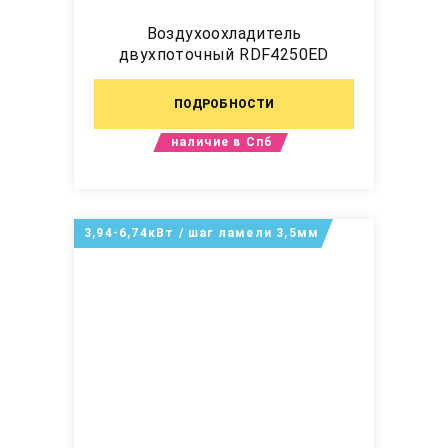
Воздухоохладитель
двухпоточный RDF4250ED
ПОДРОБНОСТИ
наличие в Спб
3,94-6,74кВт / шаг ламели 3,5мм