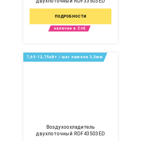
двухпоточный RDF33503ED
ПОДРОБНОСТИ
наличие в Спб
7,65-12,75кВт / шаг ламели 3,5мм
Воздухоохладитель
двухпоточный RDF43503ED