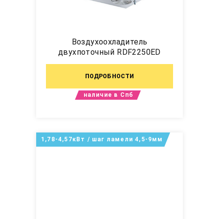
Воздухоохладитель
двухпоточный RDF2250ED
ПОДРОБНОСТИ
наличие в Спб
1,78-4,57кВт / шаг ламели 4,5-9мм