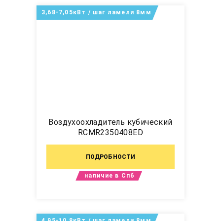
3,68-7,05кВт / шаг ламели 8мм
Воздухоохладитель кубический
RCMR2350408ED
ПОДРОБНОСТИ
наличие в Спб
4,95-10,8кВт / шаг ламели 8мм