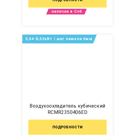
наличие в Спб
5,04-8,52кВт / шаг ламели 6мм
Воздухоохладитель кубический
RCMR2350406ED
ПОДРОБНОСТИ