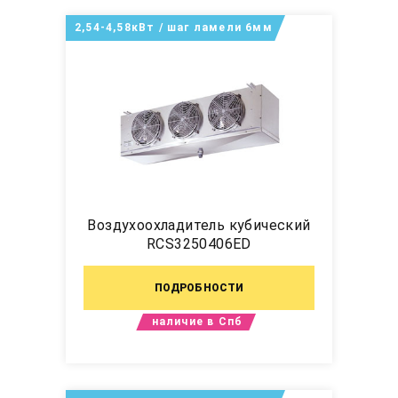
2,54-4,58кВт / шаг ламели 6мм
Воздухоохладитель кубический
RCS3250406ED
ПОДРОБНОСТИ
наличие в Спб