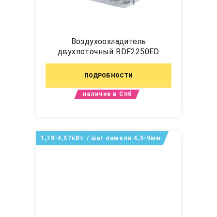
Воздухоохладитель
двухпоточный RDF2250ED
ПОДРОБНОСТИ
наличие в Спб
1,78-4,57кВт / шаг ламели 4,5-9мм