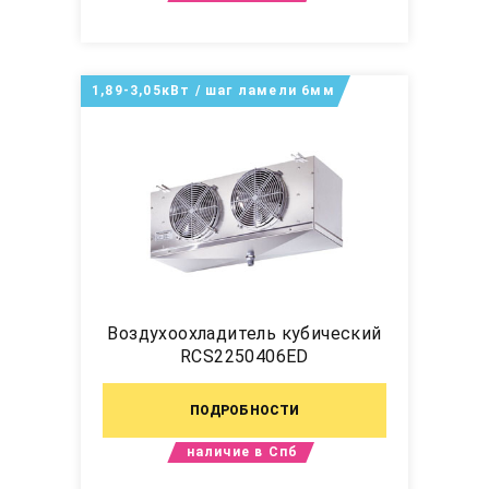
1,89-3,05кВт / шаг ламели 6мм
Воздухоохладитель кубический
RCS2250406ED
ПОДРОБНОСТИ
наличие в Спб