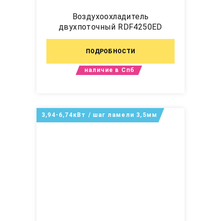
Воздухоохладитель
двухпоточный RDF4250ED
ПОДРОБНОСТИ
наличие в Спб
3,94-6,74кВт / шаг ламели 3,5мм