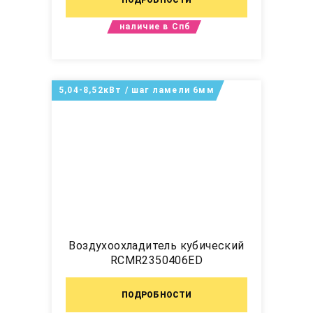
наличие в Спб
5,04-8,52кВт / шаг ламели 6мм
Воздухоохладитель кубический
RCMR2350406ED
ПОДРОБНОСТИ