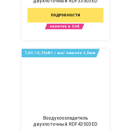
двухпоточный RDF33503ED
ПОДРОБНОСТИ
наличие в Спб
7,65-12,75кВт / шаг ламели 3,5мм
Воздухоохладитель
двухпоточный RDF43503ED