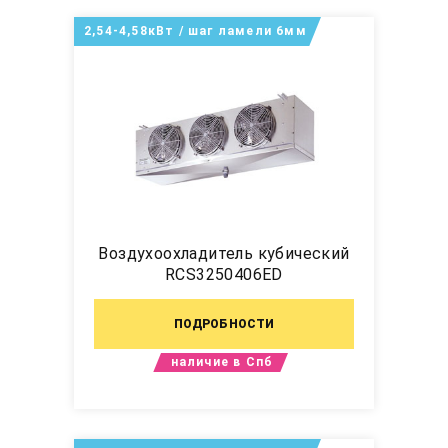
2,54-4,58кВт / шаг ламели 6мм
Воздухоохладитель кубический
RCS3250406ED
ПОДРОБНОСТИ
наличие в Спб