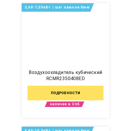
3,68-7,05кВт / шаг ламели 8мм
Воздухоохладитель кубический
RCMR2350408ED
ПОДРОБНОСТИ
наличие в Спб
4,95-10,8кВт / шаг ламели 8мм