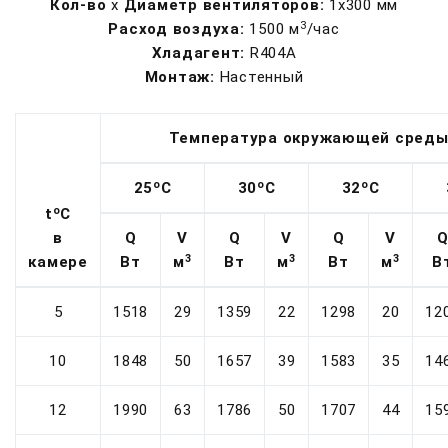
Кол-во
x
Диаметр вентиляторов:
1х300 мм
3
Расход воздуха:
1500 м
/час
Хладагент:
R404A
Монтаж:
Настенный
Температура окружающей сред
o
o
o
25
С
30
С
32
С
o
t
С
в
Q
V
Q
V
Q
V
3
3
3
камере
Вт
м
Вт
м
Вт
м
В
5
1518
29
1359
22
1298
20
12
10
1848
50
1657
39
1583
35
14
12
1990
63
1786
50
1707
44
15