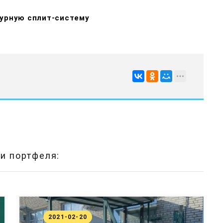
турную сплит-систему
и портфеля:
2021-02-20